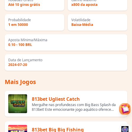
Até 10 giros grátis
x800 da aposta
Probabilidade
Volatilidade
1 em 50000
Baixa-Média
Aposta Mínima/Máxima
0.10 - 100 BRL
Data de Lançamento
2024-07-20
Mais Jogos
813bet Ugliest Catch
Mergulhe nas profundezas com Big Bass Splash da
813bet! Este emocionante jogo aquático oferece
grandes prêmios...
813bet Big Big Fishing