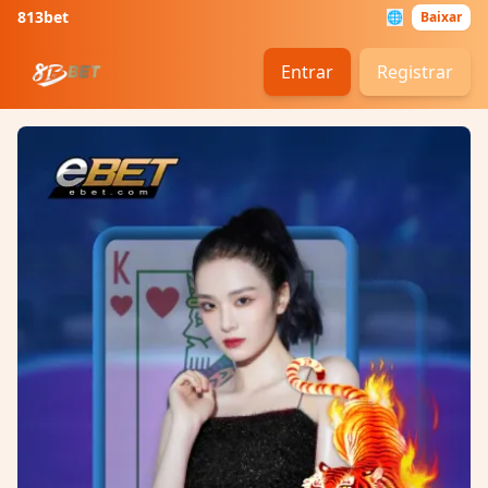
813bet
🌐
Baixar
Entrar
Registrar